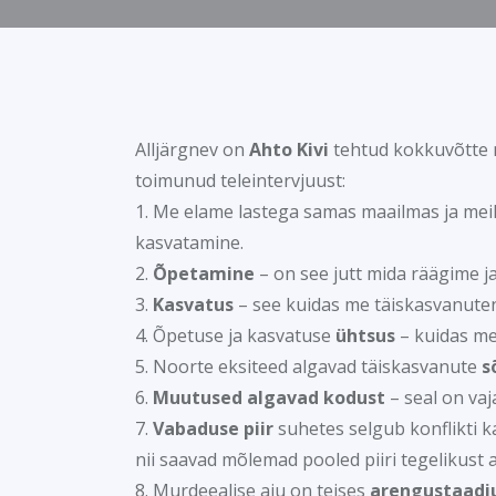
Alljärgnev on
Ahto Kivi
tehtud kokkuvõtte m
toimunud teleintervjuust:
1. Me elame lastega samas maailmas ja mei
kasvatamine.
2.
Õpetamine
– on see jutt mida räägime j
3.
Kasvatus
– see kuidas me täiskasvanuten
4. Õpetuse ja kasvatuse
ühtsus
– kuidas m
5. Noorte eksiteed algavad täiskasvanute
s
6.
Muutused algavad kodust
– seal on vaj
7.
Vabaduse piir
suhetes selgub konflikti ka
nii saavad mõlemad pooled piiri tegelikust 
8. Murdeealise aju on teises
arengustaad