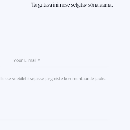
Targutava inimese selgitav sõnaraamat
ellesse veebilehitsejasse järgmiste kommentaaride jaoks.