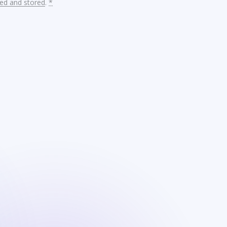
ted and stored
.
*