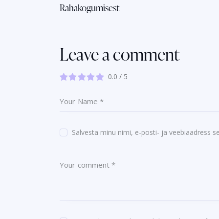
Rahakogumisest
Leave a comment
0.0
/
5
Salvesta minu nimi, e-posti- ja veebiaadress s