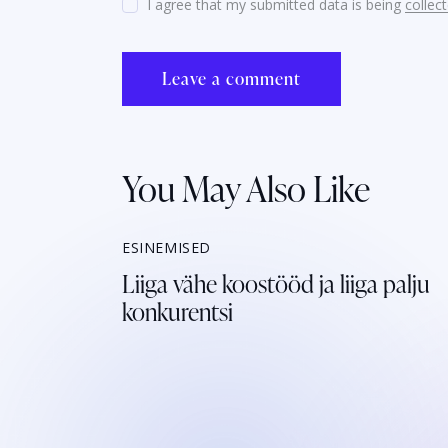
I agree that my submitted data is being
collec
You May Also Like
ESINEMISED
Liiga vähe koostööd ja liiga palju
konkurentsi