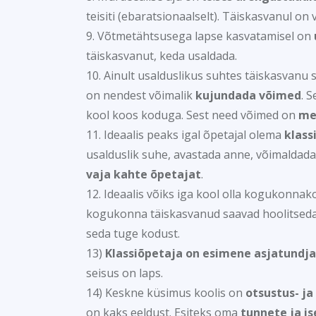
teisiti (ebaratsionaalselt). Täiskasvanul on 
9. Võtmetähtsusega lapse kasvatamisel on
täiskasvanut, keda usaldada.
10. Ainult usalduslikus suhtes täiskasvanu
on nendest võimalik
kujundada võimed
. 
kool koos koduga. Sest need võimed on
mei
11. Ideaalis peaks igal õpetajal olema
klass
usalduslik suhe, avastada anne, võimaldada
vaja kahte õpetajat
.
12. Ideaalis võiks iga kool olla kogukonnak
kogukonna täiskasvanud saavad hoolitseda t
seda tuge kodust.
13)
Klassiõpetaja on esimene asjatundja
seisus on laps.
14) Keskne küsimus koolis on
otsustus- j
on kaks eeldust. Esiteks oma
tunnete ja i