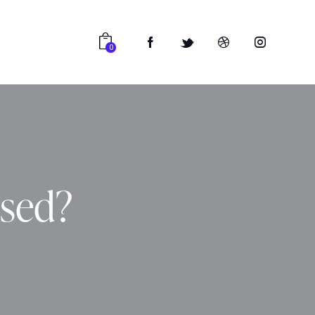
0
dsed?