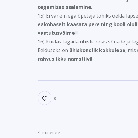
tegemises osalemine
.
15) Ei vanem ega õpetaja tohiks öelda laps
eakohaselt kaasata pere ning kooli olul
vastutusvõime
!!!
16) Kuidas tagada ühiskonnas sõnade ja tegu
Eelduseks on
ühiskondlik kokkulepe
, mis
rahvuslikku narratiivi
!
0
PREVIOUS