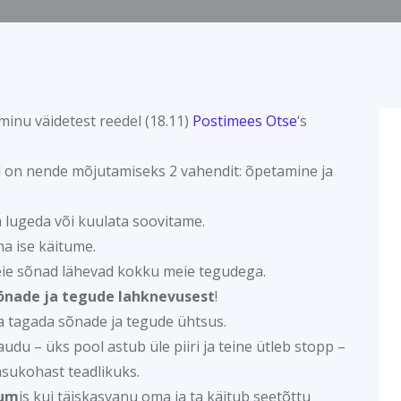
inu väidetest reedel (18.11)
Postimees Otse
‘s
l on nende mõjutamiseks 2 vahendit: õpetamine ja
a lugeda või kuulata soovitame.
a ise käitume.
eie sõnad lähevad kokku meie tegudega.
õnade ja tegude lahknevusest
!
a tagada sõnade ja tegude ühtsus.
udu – üks pool astub üle piiri ja teine ütleb stopp –
asukohast teadlikuks.
ium
is kui täiskasvanu oma ja ta käitub seetõttu