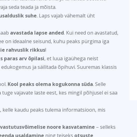
vaja seda teada ja mõista.
usalduslik suhe
. Laps vajab vähemalt üht
 saab
avastada lapse anded
. Kui need on avastatud,
See on ideaalne seisund, kuhu peaks pürgima iga
e rahvuslik rikkus
!
is paras arv õpilasi
, et luua igaühega neist
 edukogemus ja säilitada õpihuvi. Suuremas klassis
ool.
Kool peaks olema kogukonna süda
. Selle
uge vajavate laste eest, kes mingil põhjusel ei saa
, kelle kaudu peaks tulema informatsioon, mis
a vastutusvõimelise noore kasvatamine
– selleks
seenda usaldamine
ning teiseks
otsuste