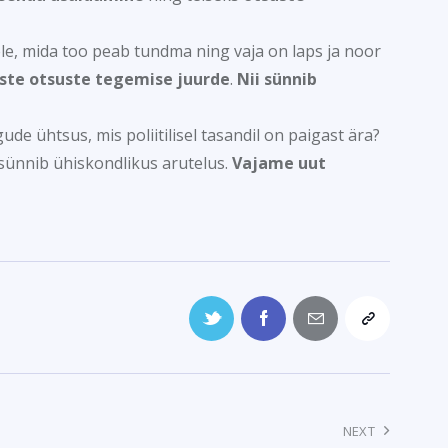
ele, mida too peab tundma ning vaja on laps ja noor
iste otsuste tegemise juurde
.
Nii sünnib
de ühtsus, mis poliitilisel tasandil on paigast ära?
 sünnib ühiskondlikus arutelus.
Vajame uut
NEXT