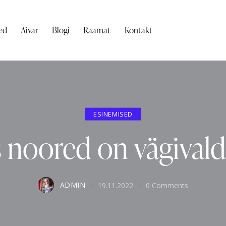
ed
Aivar
Blogi
Raamat
Kontakt
ESINEMISED
 noored on vägival
ADMIN
19.11.2022
0
Comments